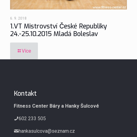
6. 9. 2018
1.VT Mistrovství České Republiky
24.-25.10.2015 Mladá Boleslav
Více
Kontakt
Fitness Center Báry a Hanky Šulcové
602 233 505
hankasulcova@seznam.cz