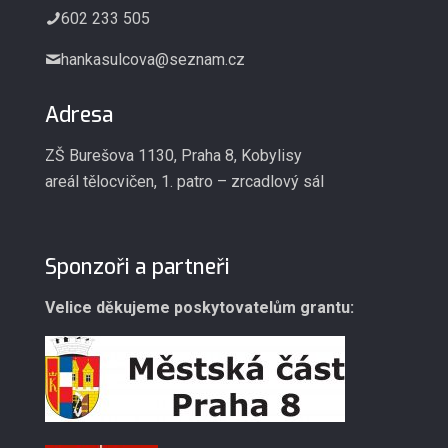
602 233 505
hankasulcova@seznam.cz
Adresa
ZŠ Burešova 1130, Praha 8, Kobylisy
areál tělocvičen, 1. patro – zrcadlový sál
Sponzoři a partneři
Velice děkujeme poskytovatelům grantu: