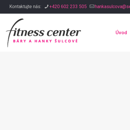
Kontaktujte nás:
+420 602 233 505
hankasulcova@s
Úvod