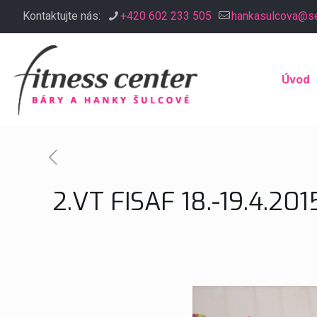
Kontaktujte nás:
+420 602 233 505
hankasulcova@s
Úvod
2.VT FISAF 18.-19.4.20