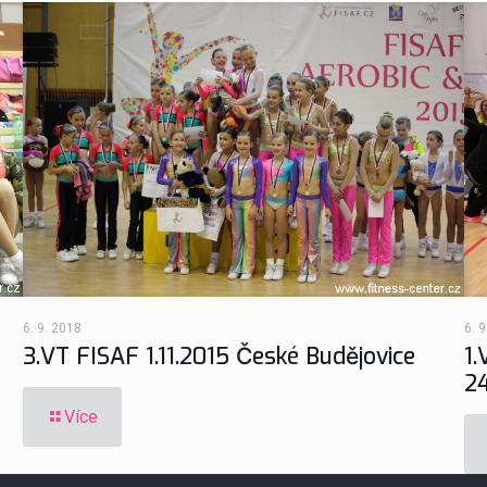
6. 9. 2018
6. 
3.VT FISAF 1.11.2015 České Budějovice
1.
24
Více