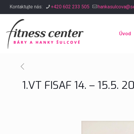
Kontaktujte nás:
+420 602 233 505
hankasulcova@s
Úvod
1.VT FISAF 14. – 15.5. 